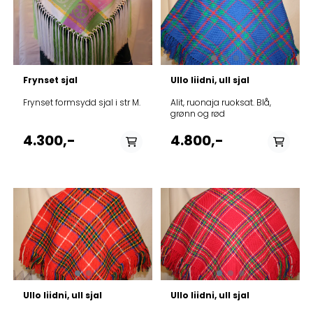
På lager
På lager
Frynset sjal
Ullo liidni, ull sjal
Frynset formsydd sjal i str M.
Alit, ruonaja ruoksat. Blå,
grønn og rød
4.300,-
4.800,-
På lager
På lager
Ullo liidni, ull sjal
Ullo liidni, ull sjal