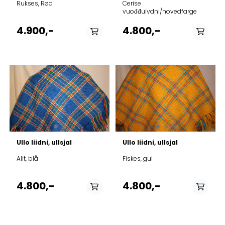
Rukses, Rød
Cerise
vuođđuivdni/hovedfarge
4.900,-
4.800,-
Ullo liidni, ullsjal
Ullo liidni, ullsjal
Alit, blå
Fiskes, gul
4.800,-
4.800,-