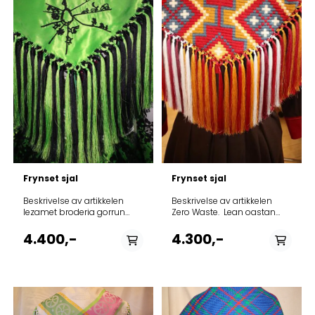
På lager
På lager
Frynset sjal
Frynset sjal
Beskrivelse av artikkelen
Beskrivelse av artikkelen
Iezamet broderia gorrun
Zero Waste. Lean oastan
ala. Vårt eget broderi er
loppanis seaidne cikna ja
sydd på sjalet
rissun das liidni. One and
4.400,-
4.300,-
Avdnas/materiale polyester
only Veggpynt er gjort om til
Made in Sapmi by Inga
sjal. One and only
Porsanger