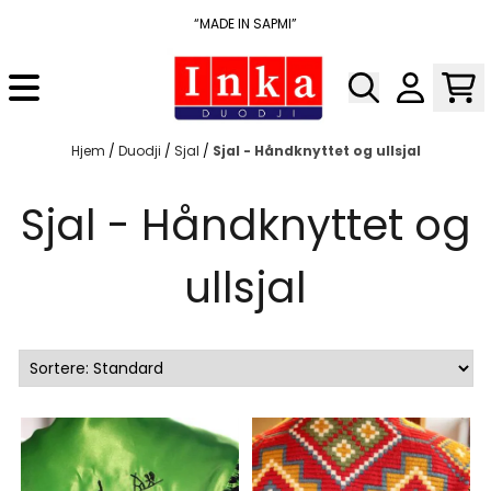
Hopp til innhold
“MADE IN SAPMI”
Hjem
/
Duodji
/
Sjal
/
Sjal - Håndknyttet og ullsjal
Sjal - Håndknyttet og
ullsjal