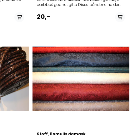
darbbaš goarrut gitta Disse båndene holder
seg på plass, de funker på samme måten
som håndfletta bárggeš
20,-
Stoff, Bomulls damask