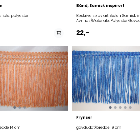
m
Bånd, Samisk inspirert
iale: polyester
Beskrivelse av artikkelen Samisk inspirert bånd
Avnnas/Materiale: Polyester Govdodat/Bredde:
7mm
På lager i
På lager i
22,-
cuovgat alit/ lysere blå, turkis
cahppes/svart, ruskes
Frynser
edde 14 cm
govdudat/bredde 19 cm