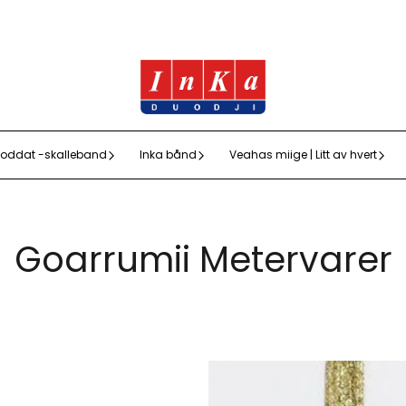
oddat -skalleband
Inka bånd
Veahas miige | Litt av hvert
Goarrumii Metervarer