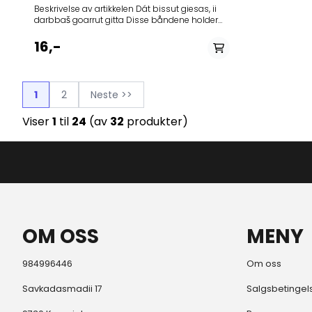
Beskrivelse av artikkelen Dát bissut giesas, ii
darbbaš goarrut gitta Disse båndene holder
seg på plass, de funker på samme måten
som håndfletta bárggeš
16,-
1
2
Neste >>
Viser
1
til
24
(av
32
produkter)
OM OSS
MENY
984996446
Om oss
Savkadasmadii 17
Salgsbetingel