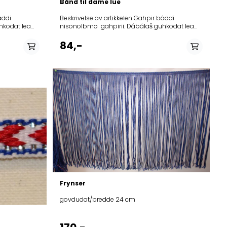
Bånd til dame lue
Beskrivelse av artikkelen Gahpir báddi
hkodat lea
nisonolbmo gahpirii. Dábálaš guhkodat lea
gaskal 120 ja 150 cm. Bånd til samisk dame lue.
m.
Vanlig lengde er mellom120-150cm.
84,-
Avnnas/Materiale: Polyester Govdodat/Bredde:
50mm
På lager
alit/blå,
r, oker, lilla,
Frynser
govdudat/bredde 24 cm