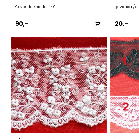
Govdudat/bredde 140
govdudat/br
90,-
20,-
På lager