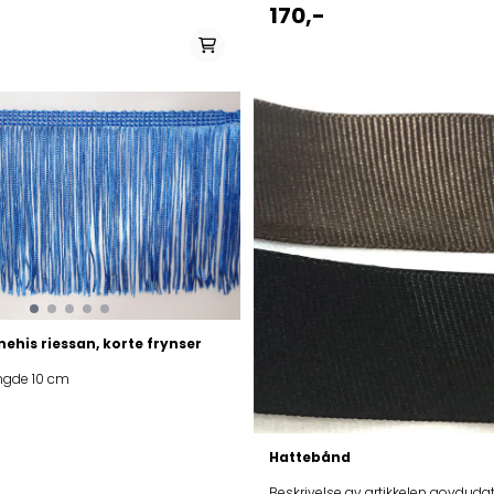
170,-
På lager
På lager i
5 mm, 6 mm
nehis riessan, korte frynser
ngde 10 cm
Hattebånd
Beskrivelse av artikkelen govdudat/bredde 25