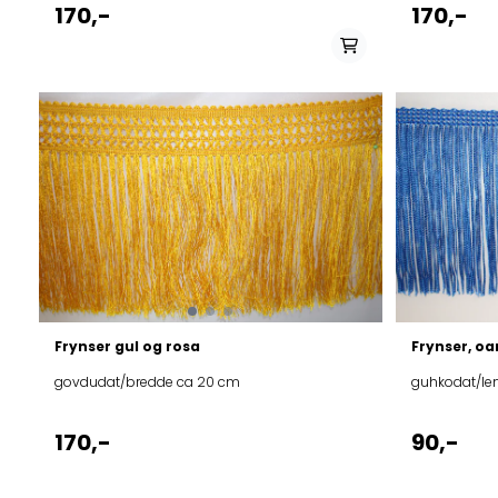
170,-
170,-
På lager i
rukses/rød, alit/blå, vilgges/hvit, rosa, Ruona
Frynser gul og rosa
Frynser, oa
govdudat/bredde ca 20 cm
guhkodat/le
170,-
90,-