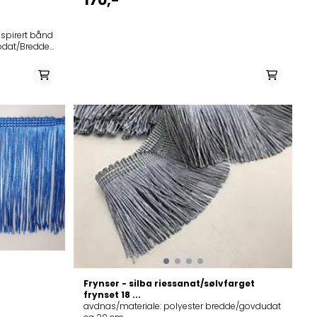
170,-
På lager i
/brun
alit/blå, vilgges/hvit, ruskes/brun
Frynser - silba riessanat/sølvfarget
frynset 18 ...
avdnas/materiale: polyester bredde/govdudat