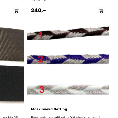
ca 20 cm
240,-
På lager i
rukses/rød, vilgges/hvit, Ranes/grå,
burgunder, sevdnes alit/marine, sjøgrønn
Maskinvevd fletting
Beskrivelse av artikkelen Dát bissut giesas, ii