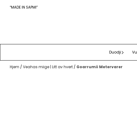
Hopp til innhold
“MADE IN SAPMI”
Duodji
Vu
Hjem
/
Veahas miige | Litt av hvert
/
Goarrumii Metervarer