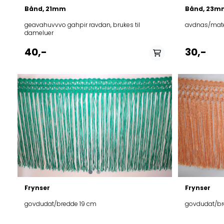
Bånd, 21mm
Bånd, 23m
geavahuvvvo gahpir ravdan, brukes til
avdnas/mater
dameluer
På lager i
40,-
30,-
fiskes/gul, rosa
rukses/rød, 
Frynser
Frynser
govdudat/bredde 19 cm
govdudat/br