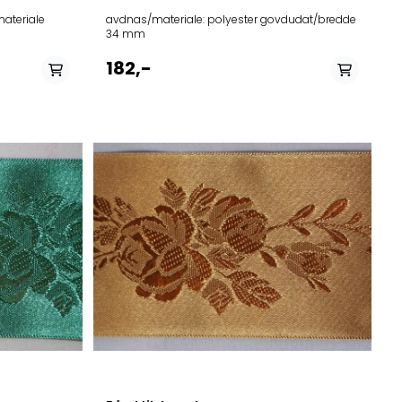
avdnas/materiale: polyester govdudat/bredde
34 mm
182,-
På lager i
alit/blå, rosa, orange