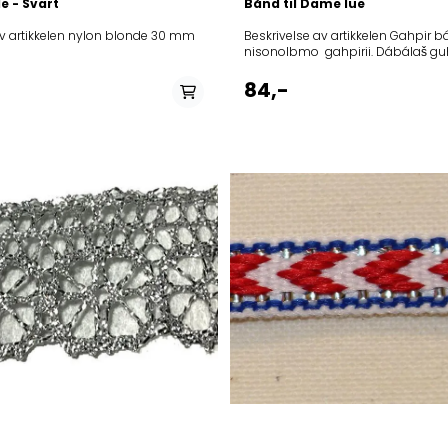
e - Svart
Bånd til Dame lue
Beskrivelse av artikkelen nylon blonde 30 mm
Beskrivelse av artikkelen Gahpir báddi
nisonolbmo gahpirii. Dábálaš gu
gaskal 120 ja 150 cm. Bånd til samisk dame lue.
Vanlig lengde er mellom120-150c
84,-
Avnnas/Materiale: Polyester Govdodat/Bredde:
50mm
På lager i
På lager i
Ruona, Fersken
cahppes/svart, rukses/rød, 
vilgges/hvit, Ranes/grå, burgunde
Ruona