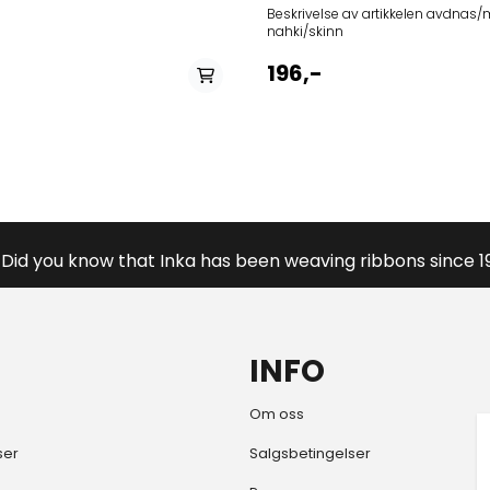
Beskrivelse av artikkelen avdnas/materiale:
nahki/skinn
196,-
Did you know that Inka has been weaving ribbons since 1
INFO
Om oss
ser
Salgsbetingelser