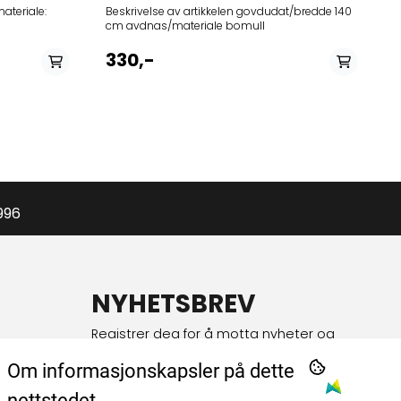
Beskrivelse av artikkelen govdudat/bredde 140
cm avdnas/materiale bomull
330,-
996
NYHETSBREV
Registrer deg for å motta nyheter og
tilbud!
Om informasjonskapsler på dette
E-post
nettstedet