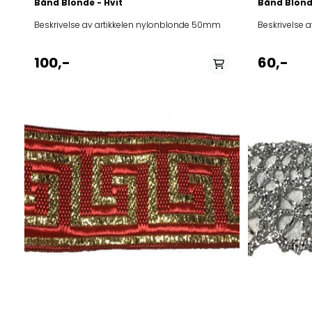
Bånd Blonde - Hvit
Bånd Blond
Beskrivelse av artikkelen nylonblonde 50mm
100,-
60,-
På lager i
lilla, rosa, Ruona