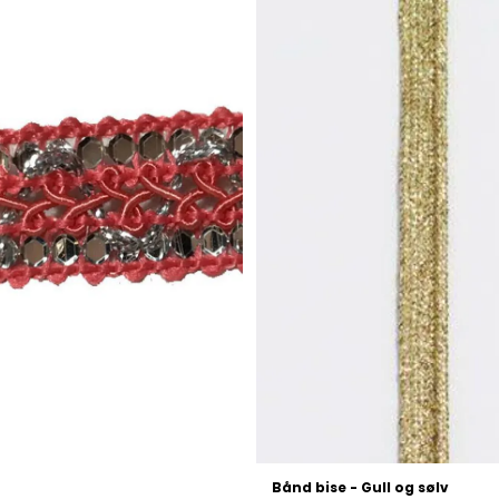
På lager
På lager
Bånd bise - Gull og sølv