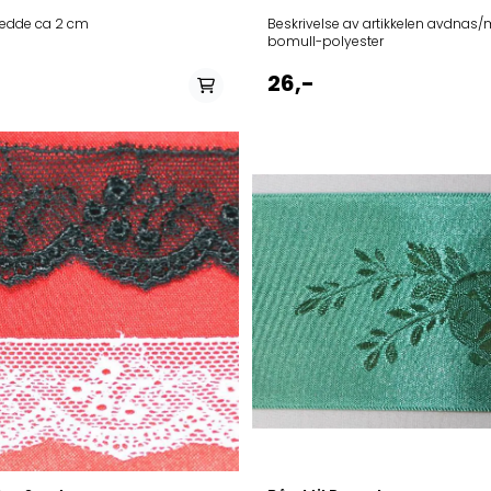
edde ca 2 cm
Beskrivelse av artikkelen avdnas/materiale
bomull-polyester
26,-
På lager
Ikke på lager