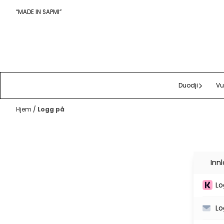
Hopp til innhold
“MADE IN SAPMI”
Duodji
Vu
Hjem
/
Logg på
Inn
Lo
Lo