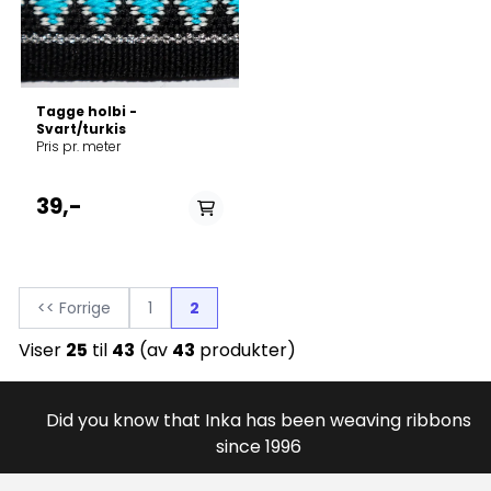
Tagge holbi -
Svart/turkis
Pris pr. meter
39,-
<< Forrige
1
2
Viser
25
til
43
(av
43
produkter)
Did you know that Inka has been weaving ribbons
since 1996