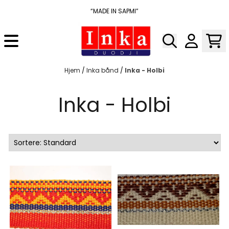
Hopp til innhold
“MADE IN SAPMI”
På lager
På lager
Hjem
/
Inka bånd
/
Inka - Holbi
Inka - Holbi
På lager
På lager