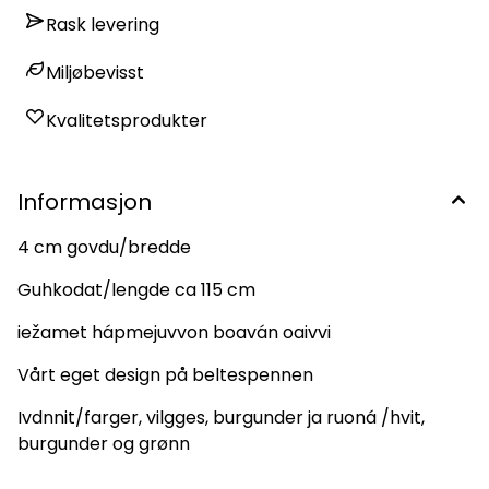
Rask levering
Miljøbevisst
Kvalitetsprodukter
Informasjon
4 cm govdu/bredde
Guhkodat/lengde ca 115 cm
iežamet hápmejuvvon boaván oaivvi
Vårt eget design på beltespennen
Ivdnnit/farger, vilgges, burgunder ja ruoná /hvit,
burgunder og grønn