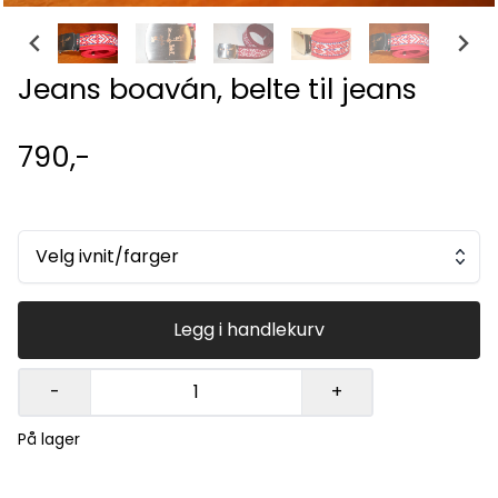
Jeans boaván, belte til jeans
790,-
Velg ivnit/farger
Legg i handlekurv
-
+
På lager