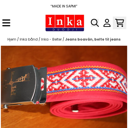
Hopp til innhold
“MADE IN SAPMI”
Hjem
/
Inka bånd
/
Inka - Belter
/
Jeans boaván, belte til jeans