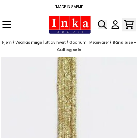
Hopp til innhold
“MADE IN SAPMI”
Hjem
/
Veahas miige | Litt av hvert
/
Goarrumii Metervarer
/
Bånd bise -
Gull og sølv