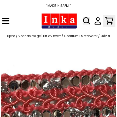
Hopp til innhold
“MADE IN SAPMI”
Hjem
/
Veahas miige | Litt av hvert
/
Goarrumii Metervarer
/
Bånd