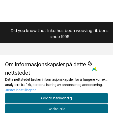
Did you know that Inka has been weaving ribbons
since 1996
OM OSS
Om informasjonskapsler på dette
nettstedet
984996446
MENY
Dette nettstedet bruker informasjonskapsler for å fungere korrekt,
Savkadasmadii 17
Om oss
INFO
analysere trafikk, personalisering av annonser og annonsering.
9730 Karasjok
Juster innstillingene
Salgsbetingelser
Om oss
NYHETSBREV
Godta nødvendig
Org. nr. 984996446
Personvern
Salgsbetingelser
Registrer deg for å motta nyheter og tilbud!
Tlf:
+4748173259
Godta alle
Frakt og retur