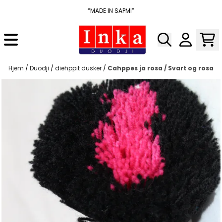
Hopp til innhold
“MADE IN SAPMI”
Hjem
/
Duodji
/
diehppit dusker
/
Cahppes ja rosa / Svart og rosa