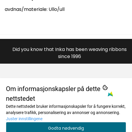
avdnas/materiale: Ullo/ull
Did you know that Inka has been weaving ribbons
since 1996
OM OSS
Om informasjonskapsler på dette
nettstedet
984996446
MENY
Dette nettstedet bruker informasjonskapsler for å fungere korrekt,
Savkadasmadii 17
Om oss
INFO
analysere trafikk, personalisering av annonser og annonsering.
Juster innstillingene
9730 Karasjok
Salgsbetingelser
Om oss
NYHETSBREV
Godta nødvendig
Org. nr. 984996446