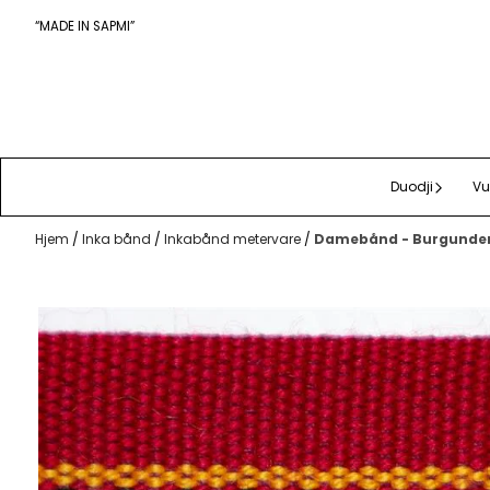
Hopp til innhold
“MADE IN SAPMI”
Duodji
Vu
Hjem
/
Inka bånd
/
Inkabånd metervare
/
Damebånd - Burgunder, 