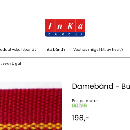
oddat -skalleband
Inka bånd
Veahas miige | Litt av hvert
svart, gul
Damebånd - Bur
Pris pr. meter
Les mer
198,-