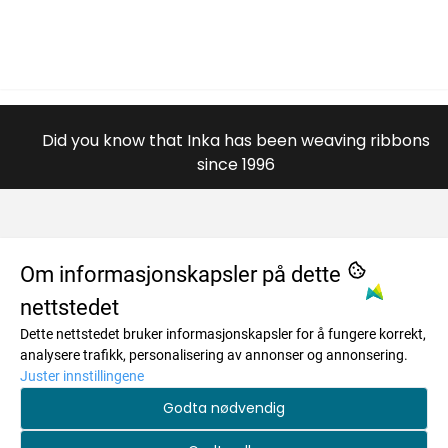
Did you know that Inka has been weaving ribbons
since 1996
OM OSS
Om informasjonskapsler på dette
nettstedet
984996446
MENY
Dette nettstedet bruker informasjonskapsler for å fungere korrekt,
Savkadasmadii 17
Om oss
INFO
analysere trafikk, personalisering av annonser og annonsering.
Juster innstillingene
9730 Karasjok
Salgsbetingelser
Om oss
NYHETSBREV
Godta nødvendig
Org. nr. 984996446
Personvern
Salgsbetingelser