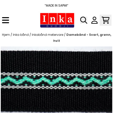
Hopp til innhold
“MADE IN SAPMI”
Hjem
/
Inka bånd
/
Inkabånd metervare
/
Damebånd - Svart, grønn,
hvit