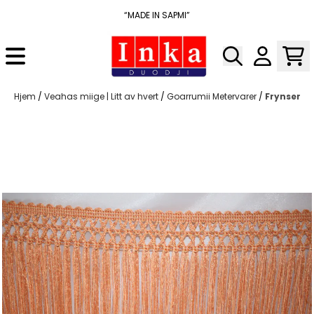
Hopp til innhold
“MADE IN SAPMI”
Hjem
/
Veahas miige | Litt av hvert
/
Goarrumii Metervarer
/
Frynser