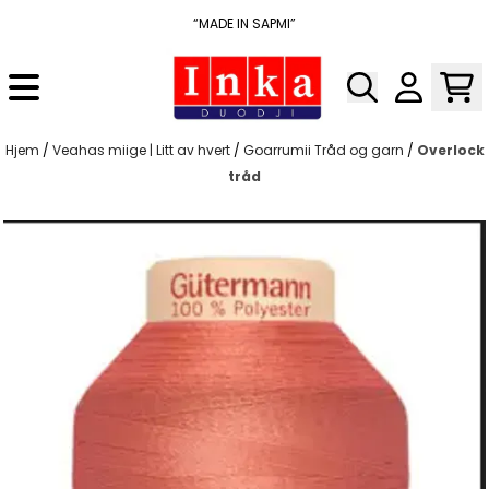
Hopp til innhold
“MADE IN SAPMI”
Hjem
/
Veahas miige | Litt av hvert
/
Goarrumii Tråd og garn
/
Overlock
tråd