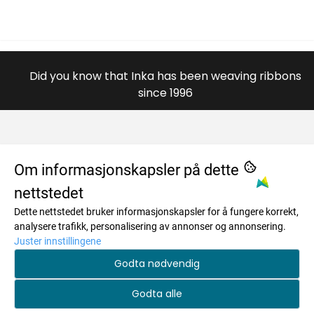
Did you know that Inka has been weaving ribbons
since 1996
OM OSS
Om informasjonskapsler på dette
nettstedet
984996446
MENY
Dette nettstedet bruker informasjonskapsler for å fungere korrekt,
Savkadasmadii 17
Om oss
INFO
analysere trafikk, personalisering av annonser og annonsering.
9730 Karasjok
Juster innstillingene
Salgsbetingelser
Om oss
NYHETSBREV
Godta nødvendig
Org. nr. 984996446
Personvern
Salgsbetingelser
Registrer deg for å motta nyheter og tilbud!
Tlf:
+4748173259
Godta alle
Frakt og retur
E-post
Personvern