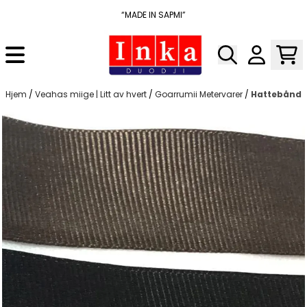
Hopp til innhold
“MADE IN SAPMI”
Hjem
/
Veahas miige | Litt av hvert
/
Goarrumii Metervarer
/
Hattebånd