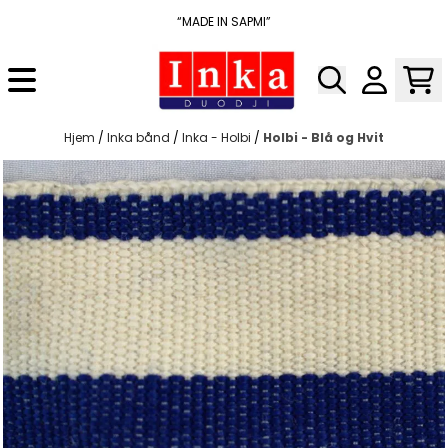
Hopp til innhold
“MADE IN SAPMI”
Hjem
/
Inka bånd
/
Inka - Holbi
/
Holbi - Blå og Hvit