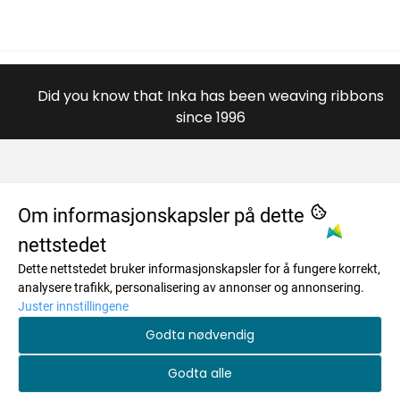
Did you know that Inka has been weaving ribbons
since 1996
OM OSS
Om informasjonskapsler på dette
nettstedet
984996446
MENY
Dette nettstedet bruker informasjonskapsler for å fungere korrekt,
Savkadasmadii 17
Om oss
INFO
analysere trafikk, personalisering av annonser og annonsering.
Juster innstillingene
9730 Karasjok
Salgsbetingelser
Om oss
NYHETSBREV
Godta nødvendig
Org. nr. 984996446
Personvern
Salgsbetingelser
Registrer deg for å motta nyheter og tilbud!
Tlf:
+4748173259
Godta alle
Frakt og retur
E-post
Personvern