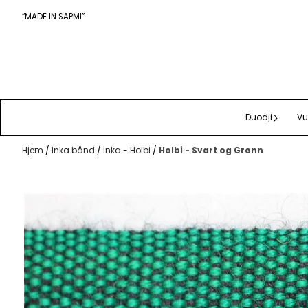
Hopp til innhold
“MADE IN SAPMI”
Duodji
Vu
Hjem
/
Inka bånd
/
Inka - Holbi
/
Holbi - Svart og Grønn