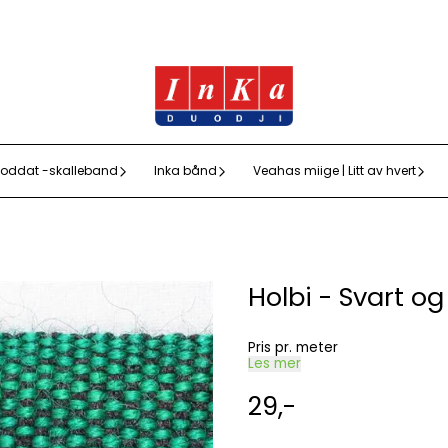
oddat -skalleband
Inka bånd
Veahas miige | Litt av hvert
Holbi - Svart o
Pris pr. meter
Les mer
29,-