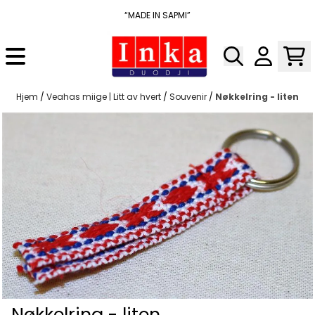
Hopp til innhold
“MADE IN SAPMI”
Hjem
/
Veahas miige | Litt av hvert
/
Souvenir
/
Nøkkelring - liten
Nøkkelring - liten