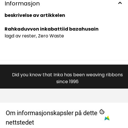
Informasjon
beskrivelse av artikkelen
Rahkaduvvon inkabattiid bazahusain
lagd av rester, Zero Waste
Did you know that Inka has been weaving ribbons
since 1996
OM OSS
Om informasjonskapsler på dette
nettstedet
984996446
MENY