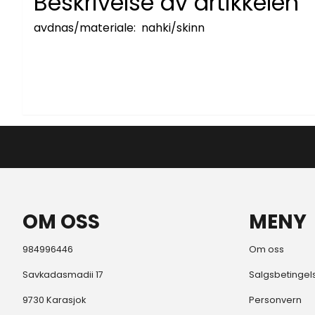
Beskrivelse av artikkelen
avdnas/materiale: nahki/skinn
OM OSS
MENY
984996446
Om oss
Savkadasmadii 17
Salgsbetingel
9730 Karasjok
Personvern