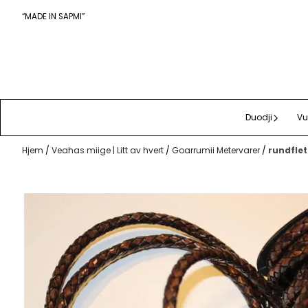
Hopp til innhold
“MADE IN SAPMI”
Duodji
Vu
Hjem
/
Veahas miige | Litt av hvert
/
Goarrumii Metervarer
/
rundflet