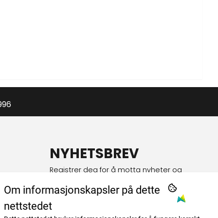
996
NYHETSBREV
Registrer deg for å motta nyheter og
tilbud!
Om informasjonskapsler på dette
E-post
nettstedet