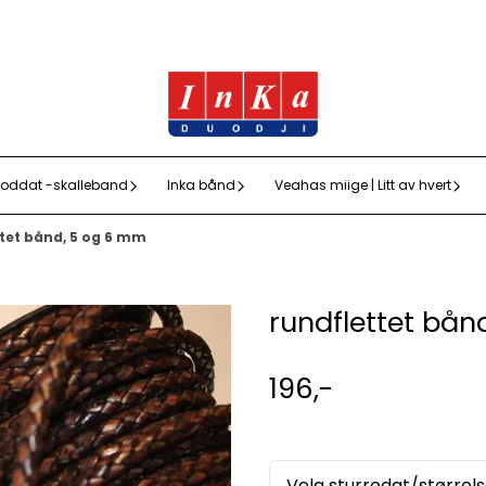
oddat -skalleband
Inka bånd
Veahas miige | Litt av hvert
tet bånd, 5 og 6 mm
rundflettet bån
196,-
Velg sturrodat/størrel