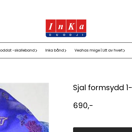
oddat -skalleband
Inka bånd
Veahas miige | Litt av hvert
Sjal formsydd 1-
690,-