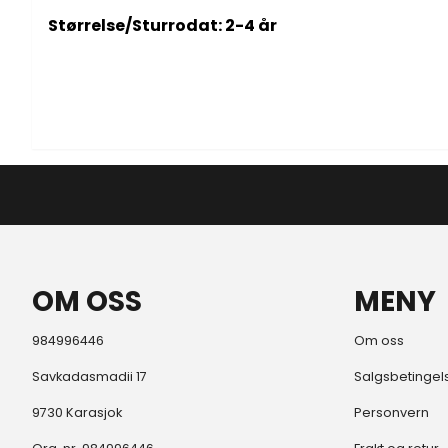
Størrelse/Sturrodat: 2-4 år
OM OSS
MENY
984996446
Om oss
Savkadasmadii 17
Salgsbetingel
9730 Karasjok
Personvern