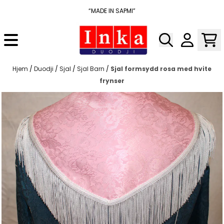
Hopp til innhold
“MADE IN SAPMI”
Hjem
/
Duodji
/
Sjal
/
Sjal Barn
/
Sjal formsydd rosa med hvite
frynser