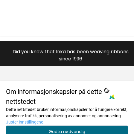
Did you know that Inka has been weaving ribbons
since 1996
OM OSS
Om informasjonskapsler på dette
nettstedet
984996446
MENY
Dette nettstedet bruker informasjonskapsler for å fungere korrekt,
Savkadasmadii 17
Om oss
INFO
analysere trafikk, personalisering av annonser og annonsering.
Juster innstillingene
9730 Karasjok
Salgsbetingelser
Om oss
NYHETSBREV
Godta nødvendig
Org. nr. 984996446