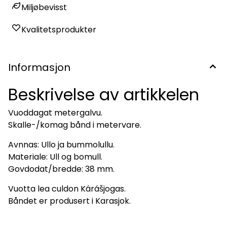
Miljøbevisst
Kvalitetsprodukter
Informasjon
Beskrivelse av artikkelen
Vuoddagat metergalvu.
Skalle-/komag bånd i metervare.
På lager
På lager
Avnnas: Ullo ja bummolullu.
Materiale: Ull og bomull.
Govdodat/bredde: 38 mm.
Vuotta lea culdon Kárášjogas.
Båndet er produsert i Karasjok.