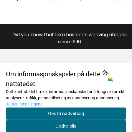
Did you know that Inka has been weaving ribbons
since 1996
OM OSS
Om informasjonskapsler på dette
nettstedet
984996446
MENY
Dette nettstedet bruker informasjonskapsler for å fungere korrekt,
Savkadasmadii 17
Om oss
INFO
analysere trafikk, personalisering av annonser og annonsering.
9730 Karasjok
Juster innstillingene
Salgsbetingelser
Om oss
NYHETSBREV
Godta nødvendig
Org. nr. 984996446
Personvern
Salgsbetingelser
Registrer deg for å motta nyheter og tilbud!
Tlf:
+4748173259
Godta alle
Frakt og retur
E-post