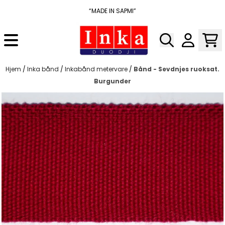
Hopp til innhold
“MADE IN SAPMI”
Hjem
/
Inka bånd
/
Inkabånd metervare
/
Bånd - Sevdnjes ruoksat.
Burgunder