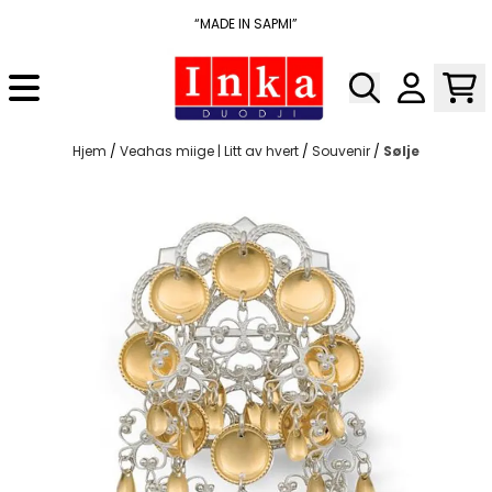
Hopp til innhold
“MADE IN SAPMI”
Hjem
/
Veahas miige | Litt av hvert
/
Souvenir
/
Sølje