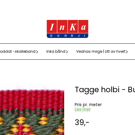
oddat -skalleband
Inka bånd
Veahas miige | Litt av hvert
Tagge holbi - 
Pris pr. meter
Les mer
39,-