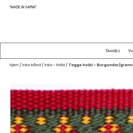
Hopp til innhold
“MADE IN SAPMI”
Duodji
Vu
Hjem
/
Inka bånd
/
Inka - Holbi
/
Tagge holbi - Burgunder/grønn