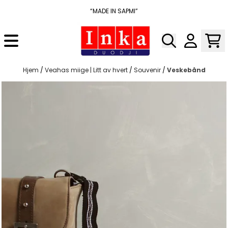
Hopp til innhold
“MADE IN SAPMI”
Hjem
/
Veahas miige | Litt av hvert
/
Souvenir
/
Veskebånd