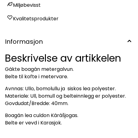
Miljøbevisst
Kvalitetsprodukter
Informasjon
Beskrivelse av artikkelen
Gákte boagán metergalvun.
Belte til kofte i metervare.
Avnnas: Ullo, bomolullu ja siskos lea polyester.
Materiale: Ull, bomull og belteinnlegg er polyester.
Govdudat/Bredde: 40mm.
Boagán lea culdon Kárášjogas.
Belte er vevd i Karasjok.