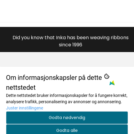
Did you know that Inka has been weaving ribbons
since 1996
OM OSS
Om informasjonskapsler på dette
nettstedet
984996446
MENY
Dette nettstedet bruker informasjonskapsler for å fungere korrekt,
Savkadasmadii 17
Om oss
INFO
analysere trafikk, personalisering av annonser og annonsering.
Juster innstillingene
9730 Karasjok
Salgsbetingelser
Om oss
NYHETSBREV
Godta nødvendig
Org. nr. 984996446
Personvern
Salgsbetingelser
Registrer deg for å motta nyheter og tilbud!
Tlf:
+4748173259
Godta alle
Frakt og retur