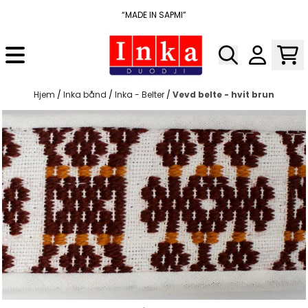
Hopp til innhold
“MADE IN SAPMI”
Hjem
/
Inka bånd
/
Inka - Belter
/
Vevd belte - hvit brun