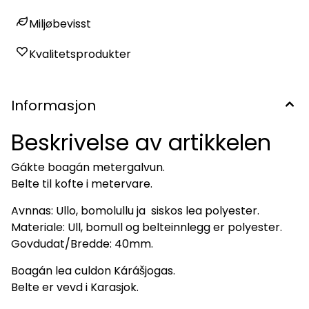
Miljøbevisst
Kvalitetsprodukter
Informasjon
Beskrivelse av artikkelen
Gákte boagán metergalvun.
Belte til kofte i metervare.
Avnnas: Ullo, bomolullu ja siskos lea polyester.
Materiale: Ull, bomull og belteinnlegg er polyester.
Govdudat/Bredde: 40mm.
Boagán lea culdon Kárášjogas.
Belte er vevd i Karasjok.