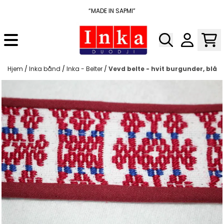
Hopp til innhold
“MADE IN SAPMI”
Hjem
/
Inka bånd
/
Inka - Belter
/
Vevd belte - hvit burgunder, blå