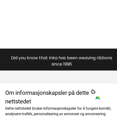
Did you know that Inka has been weaving ribbons
since 1996
OM OSS
Om informasjonskapsler på dette
nettstedet
984996446
MENY
Dette nettstedet bruker informasjonskapsler for å fungere korrekt,
Savkadasmadii 17
Om oss
INFO
analysere trafikk, personalisering av annonser og annonsering.