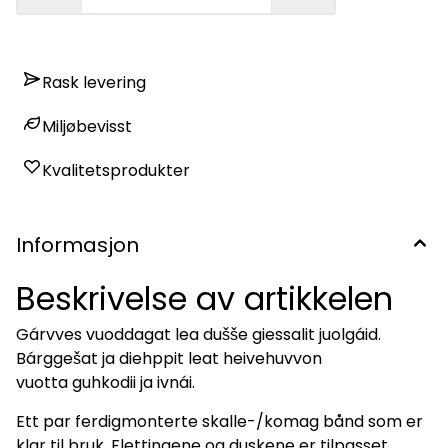
Rask levering
Miljøbevisst
Kvalitetsprodukter
Informasjon
Beskrivelse av artikkelen
Gárvves vuoddagat lea dušše giessalit juolgáid.
Bárggešat ja diehppit leat heivehuvvon
vuotta guhkodii ja ivnái.
Ett par ferdigmonterte skalle-/komag bånd som er
klar til bruk. Flettingene og duskene er tilpasset