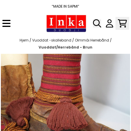
Hopp til innhold
“MADE IN SAPMI”
Hjem
/
Vuoddat -skalleband
/
Olmmái Herrebånd
/
Vuoddat/Herrebånd - Brun