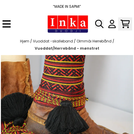
Hopp til innhold
“MADE IN SAPMI”
Hjem
/
Vuoddat -skalleband
/
Olmmái Herrebånd
/
Vuoddat/Herrebånd - mønstret