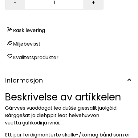
-
+
Rask levering
Miljøbevisst
Kvalitetsprodukter
Informasjon
Beskrivelse av artikkelen
Gárvves vuoddagat lea dušše giessalit juolgáid.
Bárggešat ja diehppit leat heivehuvvon
vuotta guhkodii ja ivnái.
Ett par ferdigmonterte skalle-/komag bånd som er