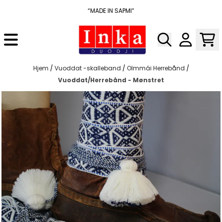
Hopp til innhold
“MADE IN SAPMI”
Hjem
/
Vuoddat -skalleband
/
Olmmái Herrebånd
/
Vuoddat/Herrebånd - Mønstret