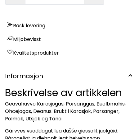
Rask levering
Miljøbevisst
Kvalitetsprodukter
Informasjon
Beskrivelse av artikkelen
Geavahuvvo Karasjogas, Porsanggus, Buolbmahis,
Ohcejogas, Deanus. Brukt i Karasjok, Porsanger,
Polmak, Utsjok og Tana
Gárvves vuoddagat lea dušše giessalit juolgáid.
Bárggešat ja diehppit leat heivehuvvon