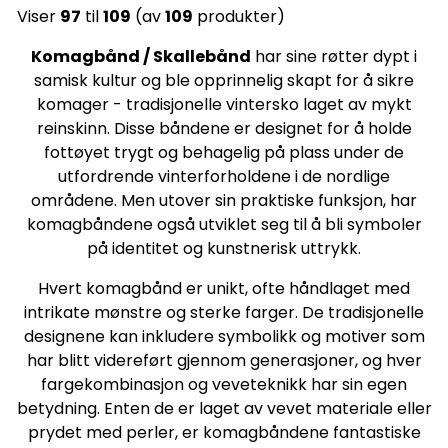
farge. 1 meter: 4-8 j/år 1,5
Viser
97
til
109
(av
109
produkter)
meter: 8 j/år til voksen 2
meter: Voksen Avnnas: Ullo
Komagbånd / Skallebånd
har sine røtter dypt i
ja bummolullu Materiale: Ull
og bomull
samisk kultur og ble opprinnelig skapt for å sikre
Govdodat/Bredde 28mm.
komager - tradisjonelle vintersko laget av mykt
Vuotta lea culdon
Kárášjogas. Båndet er
reinskinn. Disse båndene er designet for å holde
produsert i Karasjok
fottøyet trygt og behagelig på plass under de
utfordrende vinterforholdene i de nordlige
områdene. Men utover sin praktiske funksjon, har
komagbåndene også utviklet seg til å bli symboler
på identitet og kunstnerisk uttrykk.
Hvert komagbånd er unikt, ofte håndlaget med
intrikate mønstre og sterke farger. De tradisjonelle
designene kan inkludere symbolikk og motiver som
har blitt videreført gjennom generasjoner, og hver
fargekombinasjon og veveteknikk har sin egen
betydning. Enten de er laget av vevet materiale eller
prydet med perler, er komagbåndene fantastiske