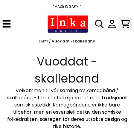
Hopp til innhold
“MADE IN SAPMI”
Hjem
/
Vuoddat -skalleband
Vuoddat -
På lager i
På lager i
1,5 meter, 2 meter
1,5 meter, 2 meter
skalleband
Velkommen til vår samling av komagbånd /
skallebånd - forener funksjonalitet med tradisjonell
samisk estetikk. Komagbåndene er ikke bare
tilbehør, men en essensiell del av den samiske
folkedrakten, særegen for deres utsøkte design og
rike historie.