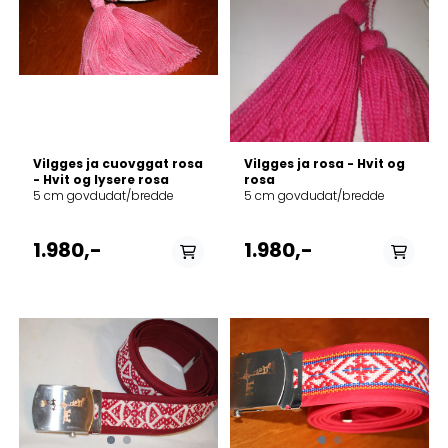
På lager
På lager i
burgunder, rukses/rød
2, rukses/rød 3
Vilgges ja cuovggat rosa
Vilgges ja rosa - Hvit og
- Hvit og lysere rosa
rosa
5 cm govdudat/bredde
5 cm govdudat/bredde
1.980,-
1.980,-
På lager i
Ikke på lager
cahppes/svart, alit/blå,
ruskes/brun, Ruona,
rukses/rød 2,