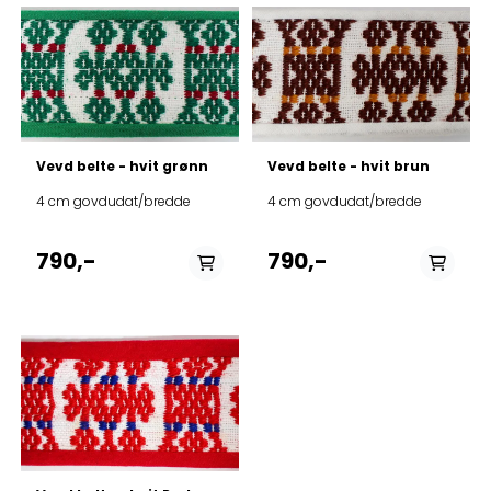
På lager i
70 cm, 80 cm, 90 cm,
100 cm, 110 cm, 120 cm
Vevd belte - hvit grønn
Vevd belte - hvit brun
4 cm govdudat/bredde
4 cm govdudat/bredde
790,-
790,-