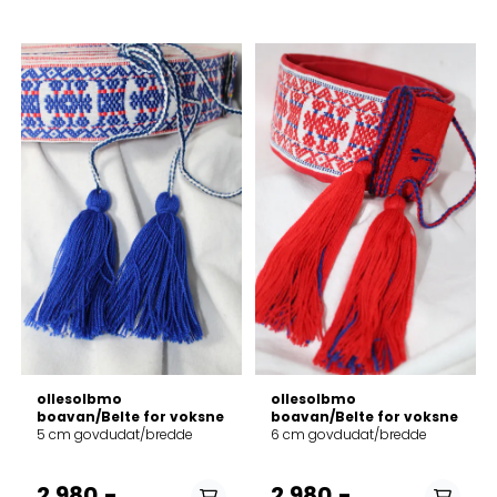
burgunder ja alit/ hvit,
burgunder og blå
På lager i
På lager i
74-90 cm, 91-104 cm,
74-90 cm, 91-104 cm,
105-120 cm, 121-135 cm
105-120 cm, 121-135 cm
ollesolbmo
ollesolbmo
boavan/Belte for voksne
boavan/Belte for voksne
5 cm govdudat/bredde
6 cm govdudat/bredde
2.980,-
2.980,-