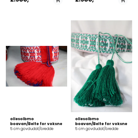
På lager i
På lager i
74-90 cm, 91-104 cm,
74-90 cm, 91-104 cm,
105-120 cm, 121-135 cm
105-120 cm, 121-135 cm
ollesolbmo
ollesolbmo
boavan/Belte for voksne
boavan/Belte for voksne
5 cm govdudat/bredde
5 cm govdudat/bredde