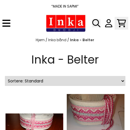
Hopp til innhold
“MADE IN SAPMI”
Hjem
/
Inka bånd
/
Inka - Belter
Inka - Belter