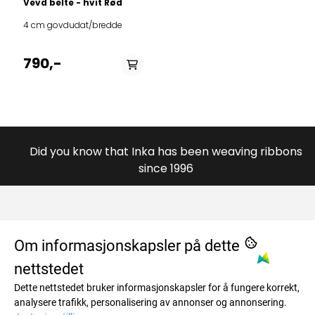
Vevd belte - hvit Rød
4 cm govdudat/bredde
790,-
Did you know that Inka has been weaving ribbons
since 1996
OM OSS
Om informasjonskapsler på dette
nettstedet
984996446
MENY
Dette nettstedet bruker informasjonskapsler for å fungere korrekt,
Savkadasmadii 17
Om oss
INFO
analysere trafikk, personalisering av annonser og annonsering.