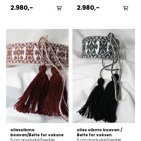
2.980,-
2.980,-
På lager i
På lager i
74-90 cm, 91-104 cm,
70 cm, 80 cm, 90 cm,
105-120 cm, 121-135 cm
100 cm, 110 cm, 120 cm
ollesolbmo
olles olbmo boavan /
boavan/Belte for voksne
Belte for voksen
5 cm govdudat/bredde
5 cm govdudat/bredde