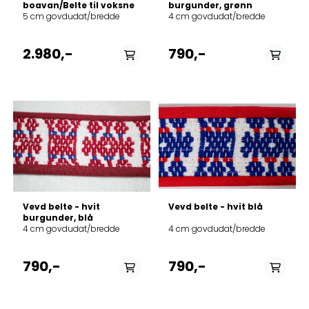
boavan/Belte til voksne
burgunder, grønn
5 cm govdudat/bredde
4 cm govdudat/bredde
2.980,-
790,-
På lager i
På lager i
70 cm, 80 cm, 90 cm,
70 cm, 80 cm, 90 cm,
100 cm, 110 cm, 120 cm
100 cm, 110 cm, 120 cm
Vevd belte - hvit
Vevd belte - hvit blå
burgunder, blå
4 cm govdudat/bredde
4 cm govdudat/bredde
790,-
790,-